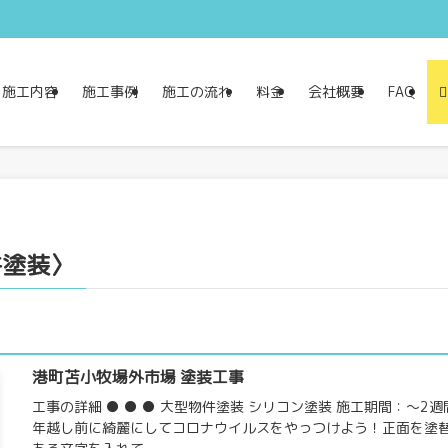
施工内容
施工事例
施工の流れ
料金
会社概要
FAQ
件塗装〉
港町苫小牧場外市場 塗装工事
工事の詳細 ● ● ● 大型物件塗装 シリコン塗装 施工期間：～2週
年越し前に綺麗にしてコロナウイルスをやっつけよう！正面を塗